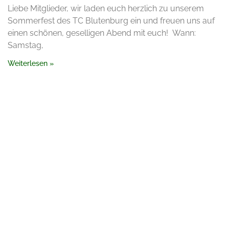
Liebe Mitglieder, wir laden euch herzlich zu unserem
Sommerfest des TC Blutenburg ein und freuen uns auf
einen schönen, geselligen Abend mit euch! Wann:
Samstag,
Weiterlesen »
Kontakt
Meyerbeerstraße 113, 81247 München
info@tc-blutenburg.de
+49 89 811 4715