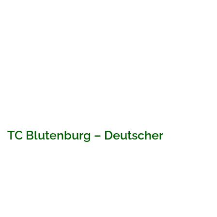
TC Blutenburg – Deutscher
Vizemeister Herren 55
08/09/2025
Die Herren 55 des TC Blutenburg haben bei den
deutschen Meisterschaften einen überragenden Erfolg
feiern können. Nach der bayerischen Meisterschaft