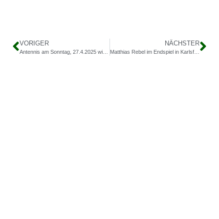
VORIGER
NÄCHSTER
Antennis am Sonntag, 27.4.2025 wird abgesagt
Matthias Rebel im Endspiel in Karlsfeld
Kontakt
Meyerbeerstraße 113, 81247 München
info@tc-blutenburg.de
+49 89 811 4715
Navigation